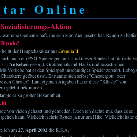
Star Online
Sozialisierungs-Aktion
 war eine Gemeinschaft, die sich zum Ziel gesetzt hat, Ryudo zu helfe
 Ryudo?
 heißt der Hauptcharakter aus
Grandia II
.
 sich auch ein PSO-Spieler genannt. Und dieser Spieler hat für recht vi
Aufsehen
ir ...
gesorgt. Größtenteils mit Hacks und rassistischen
Mit Vorliebe hat er den Spielspaß unschuldiger Spieler zerstört, Lobby
 Charaktere getötet
usw.
. Er nannte sich selbst "Cheatergott" oder
besten Cheater". Laut eigenen Angaben hat er diese "Künste" von
rn gelehrt bekommen.
langte er zu großer Bekanntheit.
ekt
e von vielen gehasst und gemieden. Doch ich dachte mir, dass es so
ergehen kann. Vielleicht schrie Ryudo ja nur um Hilfe. Vielleicht hatte 
.
27. April 2002
te ich am
die
R.S.A.