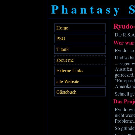
Phantasy 
Ryudo-
Home
Die R.S.A.
PSO
Wer war
Titan8
Ryudo - so
Und so hat
about me
... sagen w
Ausrufen. 
Externe Links
gefreezed,
"Europas 
alte Website
Amerikane
Gästebuch
Schnell ge
Das Proj
Ryudo wurd
nicht weit
Probleme..
So gründe