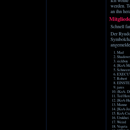
Ich wollte
werden. T
an ihn her
Mitglied
Schnell fa
Der Ryudo-
Symbolchat
angemeldet
Mad
Shadowr
sickboy
[KoA-M
Schnee
EXECU
Robert
EINSTE
jares
(KoA- De
Ted Her
[KoA-He
Manne
[KoA-Je
KoA-Cr
Urukhei
Weird
Vegeta