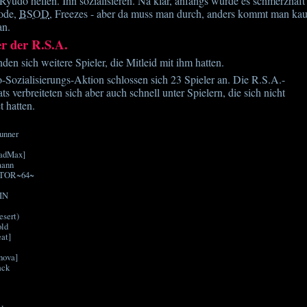
 Ryudo helfen. Ihn sozialisieren. Na klar, anfangs würde es schmerzhaft
ode,
BSOD
, Freezes - aber da muss man durch, anders kommt man ka
an.
er der R.S.A.
nden sich weitere Spieler, die Mitleid mit ihm hatten.
Sozialisierungs-Aktion schlossen sich 23 Spieler an. Die R.S.A.-
s verbreiteten sich aber auch schnell unter Spielern, die sich nicht
 hatten.
unner
adMax]
mann
TOR~64~
IN
sert)
old
at]
nova]
ack