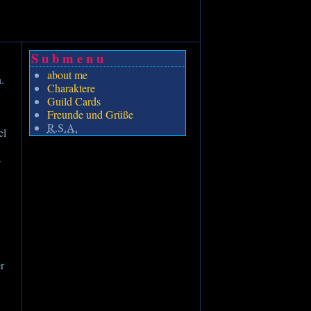
Submenu
about me
n.
Charaktere
Guild Cards
Freunde und Grüße
R.S.A.
el
s
er