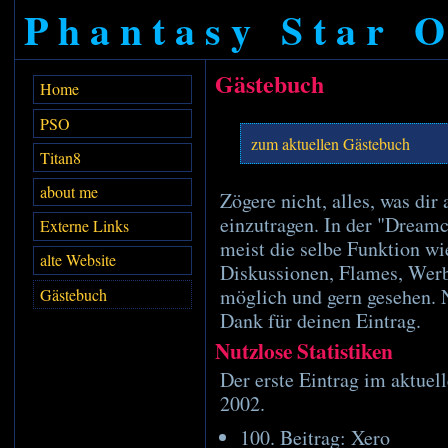
Phantasy Star O
Gästebuch
Home
PSO
zum aktuellen Gästebuch
Titan8
about me
Zögere nicht, alles, was dir
einzutragen. In der "Dream
Externe Links
meist die selbe Funktion wi
alte Website
Diskussionen, Flames, Werbu
möglich und gern gesehen. 
Gästebuch
Dank für deinen Eintrag.
Nutzlose Statistiken
Der erste Eintrag im aktuel
2002.
100. Beitrag: Xero