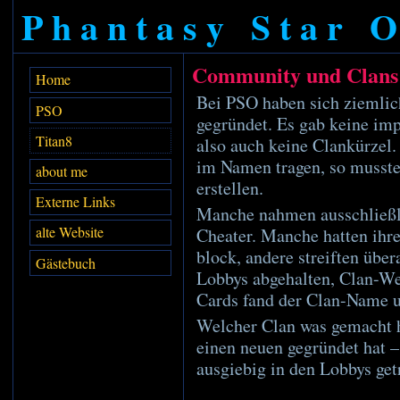
Phantasy Star O
Community und Clans
Home
Bei PSO haben sich ziemlich
PSO
gegründet. Es gab keine im
Titan8
also auch keine Clankürzel
im Namen tragen, so musste
about me
erstellen.
Externe Links
Manche nahmen ausschließli
alte Website
Cheater. Manche hatten ihr
block, andere streiften übe
Gästebuch
Lobbys abgehalten, Clan-Web
Cards fand der Clan-Name
Welcher Clan was gemacht ha
einen neuen gegründet hat 
ausgiebig in den Lobbys get