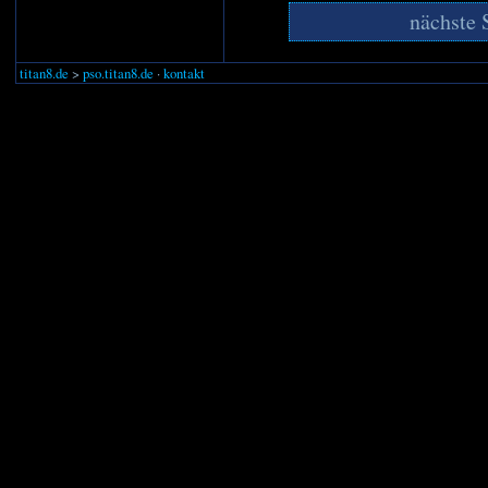
nächste 
titan8.de
>
pso.titan8.de
·
kontakt