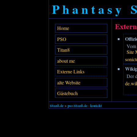
Phantasy 
Extern
Home
Offizi
PSO
Vom S
Titan8
Site
sonic
about me
Wiki
Externe Links
Der d
alte Website
de.wi
Gästebuch
titan8.de
>
pso.titan8.de
·
kontakt