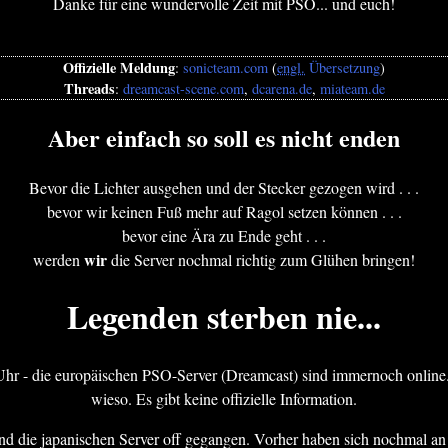
Danke für eine wundervolle Zeit mit PSO... und euch!
Offizielle Meldung
:
sonicteam.com
(
engl.
Übersetzung
)
Threads
:
dreamcast-scene.com
,
dcarena.de
,
miateam.de
Aber einfach so soll es nicht enden
Bevor die Lichter ausgehen und der Stecker gezogen wird . . .
bevor wir keinen Fuß mehr auf Ragol setzen können . . .
bevor eine Ära zu Ende geht . . .
wir
werden
die Server nochmal richtig zum Glühen bringen!
Legenden sterben nie...
 Uhr - die europäischen PSO-Server (Dreamcast) sind immernoch onlin
wieso. Es gibt keine offizielle Information.
d die japanischen Server off gegangen. Vorher haben sich nochmal an 