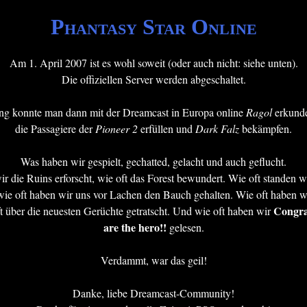
Phantasy Star Online
Am 1. April 2007 ist es wohl soweit (oder auch nicht: siehe unten).
Die offiziellen Server werden abgeschaltet.
ang konnte man dann mit der Dreamcast in Europa online
Ragol
erkunde
die Passagiere der
Pioneer 2
erfüllen und
Dark Falz
bekämpfen.
Was haben wir gespielt, gechatted, gelacht und auch geflucht.
r die Ruins erforscht, wie oft das Forest bewundert. Wie oft standen w
wie oft haben wir uns vor Lachen den Bauch gehalten. Wie oft haben w
Congra
t über die neuesten Gerüchte getratscht. Und wie oft haben wir
are the hero!!
gelesen.
Verdammt, war das geil!
Danke, liebe Dreamcast-Community!